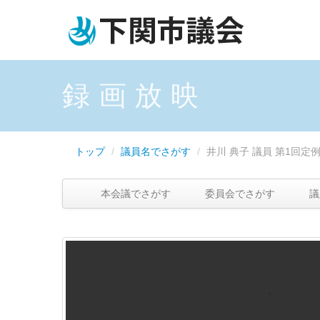
録画放映
トップ
/
議員名でさがす
/
井川 典子 議員
第1回定例
本会議でさがす
委員会でさがす
議