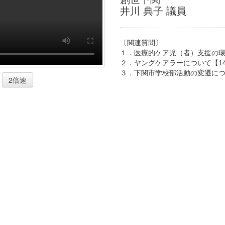
井川 典子 議員
〔関連質問〕
１．医療的ケア児（者）支援の
２．ヤングケアラーについて【14
３．下関市学校部活動の変遷につ
2倍速